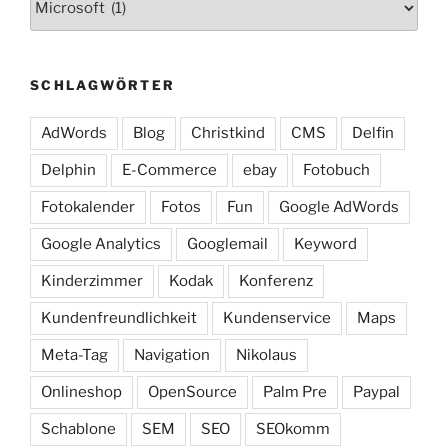
SCHLAGWÖRTER
AdWords
Blog
Christkind
CMS
Delfin
Delphin
E-Commerce
ebay
Fotobuch
Fotokalender
Fotos
Fun
Google AdWords
Google Analytics
Googlemail
Keyword
Kinderzimmer
Kodak
Konferenz
Kundenfreundlichkeit
Kundenservice
Maps
Meta-Tag
Navigation
Nikolaus
Onlineshop
OpenSource
Palm Pre
Paypal
Schablone
SEM
SEO
SEOkomm