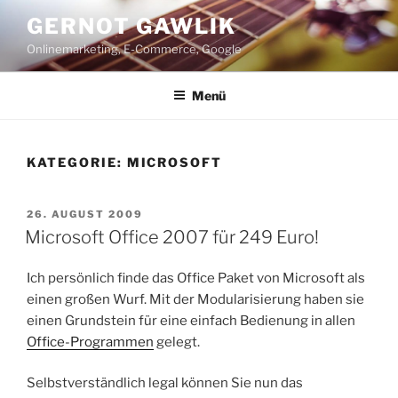
Zum
GERNOT GAWLIK
Inhalt
Onlinemarketing, E-Commerce, Google
springen
Menü
KATEGORIE:
MICROSOFT
VERÖFFENTLICHT
26. AUGUST 2009
AM
Microsoft Office 2007 für 249 Euro!
Ich persönlich finde das Office Paket von Microsoft als
einen großen Wurf. Mit der Modularisierung haben sie
einen Grundstein für eine einfach Bedienung in allen
Office-Programmen
gelegt.
Selbstverständlich legal können Sie nun das