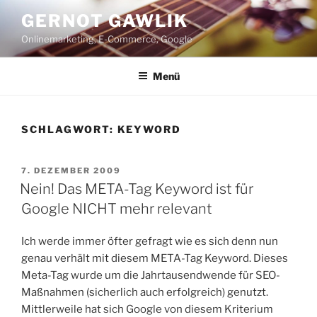
Zum
GERNOT GAWLIK
Inhalt
Onlinemarketing, E-Commerce, Google
springen
Menü
SCHLAGWORT:
KEYWORD
VERÖFFENTLICHT
7. DEZEMBER 2009
AM
Nein! Das META-Tag Keyword ist für
Google NICHT mehr relevant
Ich werde immer öfter gefragt wie es sich denn nun
genau verhält mit diesem META-Tag Keyword. Dieses
Meta-Tag wurde um die Jahrtausendwende für SEO-
Maßnahmen (sicherlich auch erfolgreich) genutzt.
Mittlerweile hat sich Google von diesem Kriterium