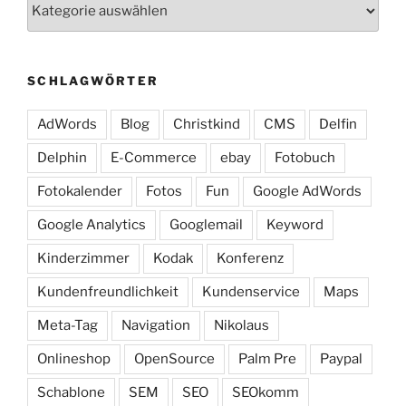
Kategorien
SCHLAGWÖRTER
AdWords
Blog
Christkind
CMS
Delfin
Delphin
E-Commerce
ebay
Fotobuch
Fotokalender
Fotos
Fun
Google AdWords
Google Analytics
Googlemail
Keyword
Kinderzimmer
Kodak
Konferenz
Kundenfreundlichkeit
Kundenservice
Maps
Meta-Tag
Navigation
Nikolaus
Onlineshop
OpenSource
Palm Pre
Paypal
Schablone
SEM
SEO
SEOkomm