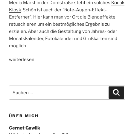
Media Markt in der Domstraße steht ein solches
Kodak
Kiosk
. Schön ist auch der “Rote-Augen-Effekt-
Entferner”. Hier kann man vor Ort die Blendeffekte
retuschieren um ein bestmögliches Ergebnis zu
erzielen. Aber auch die Gestaltung von Jahres- oder
Monatskalender, Fotokalender und Grußkarten sind
möglich.
„Jetzt
weiterlesen
ein
Foto
vom
Video
Suchen
Suche
drucken“
nach:
ÜBER MICH
Gernot Gawlik