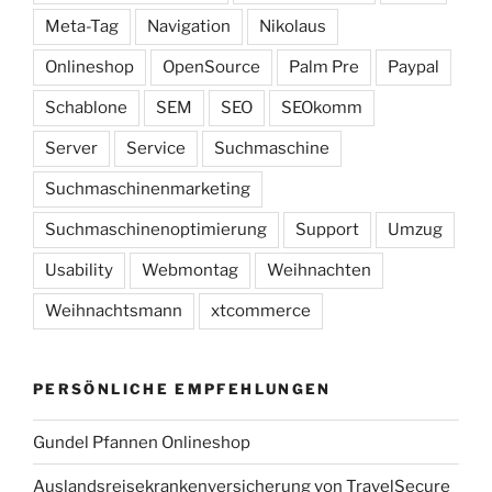
Meta-Tag
Navigation
Nikolaus
Onlineshop
OpenSource
Palm Pre
Paypal
Schablone
SEM
SEO
SEOkomm
Server
Service
Suchmaschine
Suchmaschinenmarketing
Suchmaschinenoptimierung
Support
Umzug
Usability
Webmontag
Weihnachten
Weihnachtsmann
xtcommerce
PERSÖNLICHE EMPFEHLUNGEN
Gundel Pfannen Onlineshop
Auslandsreisekrankenversicherung von TravelSecure