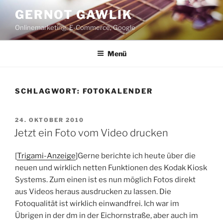
Zum
GERNOT GAWLIK
Inhalt
Onlinemarketing, E-Commerce, Google
springen
Menü
SCHLAGWORT:
FOTOKALENDER
VERÖFFENTLICHT
24. OKTOBER 2010
AM
Jetzt ein Foto vom Video drucken
[
Trigami-Anzeige
]
Gerne berichte ich heute über die
neuen und wirklich netten Funktionen des Kodak Kiosk
Systems. Zum einen ist es nun möglich Fotos direkt
aus Videos heraus ausdrucken zu lassen. Die
Fotoqualität ist wirklich einwandfrei. Ich war im
Übrigen in der dm in der Eichornstraße, aber auch im