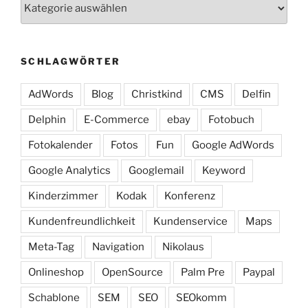
Kategorien
SCHLAGWÖRTER
AdWords
Blog
Christkind
CMS
Delfin
Delphin
E-Commerce
ebay
Fotobuch
Fotokalender
Fotos
Fun
Google AdWords
Google Analytics
Googlemail
Keyword
Kinderzimmer
Kodak
Konferenz
Kundenfreundlichkeit
Kundenservice
Maps
Meta-Tag
Navigation
Nikolaus
Onlineshop
OpenSource
Palm Pre
Paypal
Schablone
SEM
SEO
SEOkomm