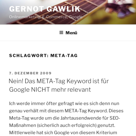
Zum
GERNOT GAWLIK
Inhalt
Onlinemarketing, E-Commerce, Google
springen
Menü
SCHLAGWORT:
META-TAG
VERÖFFENTLICHT
7. DEZEMBER 2009
AM
Nein! Das META-Tag Keyword ist für
Google NICHT mehr relevant
Ich werde immer öfter gefragt wie es sich denn nun
genau verhält mit diesem META-Tag Keyword. Dieses
Meta-Tag wurde um die Jahrtausendwende für SEO-
Maßnahmen (sicherlich auch erfolgreich) genutzt.
Mittlerweile hat sich Google von diesem Kriterium