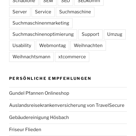
Schablone
SEM
SEO
SEOkomm
Server
Service
Suchmaschine
Suchmaschinenmarketing
Suchmaschinenoptimierung
Support
Umzug
Usability
Webmontag
Weihnachten
Weihnachtsmann
xtcommerce
PERSÖNLICHE EMPFEHLUNGEN
Gundel Pfannen Onlineshop
Auslandsreisekrankenversicherung von TravelSecure
Gebäudereinigung Hösbach
Friseur Flieden