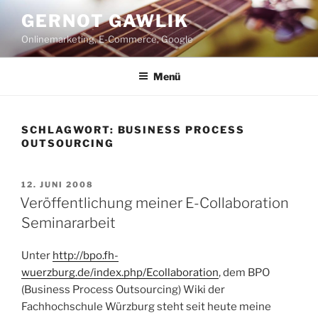
Zum
GERNOT GAWLIK
Inhalt
Onlinemarketing, E-Commerce, Google
springen
Menü
SCHLAGWORT:
BUSINESS PROCESS
OUTSOURCING
VERÖFFENTLICHT
12. JUNI 2008
AM
Veröffentlichung meiner E-Collaboration
Seminararbeit
Unter
http://bpo.fh-
wuerzburg.de/index.php/Ecollaboration
, dem BPO
(Business Process Outsourcing) Wiki der
Fachhochschule Würzburg steht seit heute meine