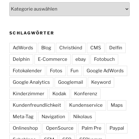
Kategorien
SCHLAGWÖRTER
AdWords
Blog
Christkind
CMS
Delfin
Delphin
E-Commerce
ebay
Fotobuch
Fotokalender
Fotos
Fun
Google AdWords
Google Analytics
Googlemail
Keyword
Kinderzimmer
Kodak
Konferenz
Kundenfreundlichkeit
Kundenservice
Maps
Meta-Tag
Navigation
Nikolaus
Onlineshop
OpenSource
Palm Pre
Paypal