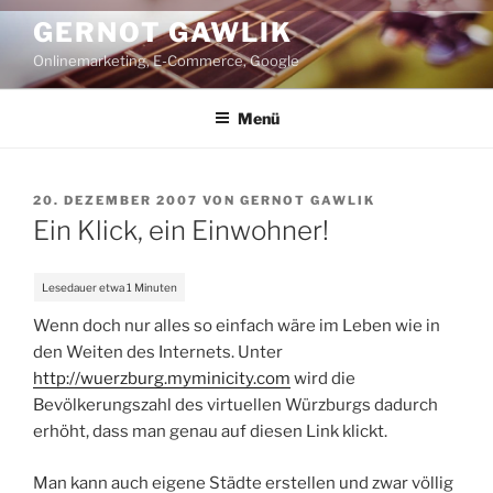
Zum
GERNOT GAWLIK
Inhalt
Onlinemarketing, E-Commerce, Google
springen
Menü
VERÖFFENTLICHT
20. DEZEMBER 2007
VON
GERNOT GAWLIK
AM
Ein Klick, ein Einwohner!
Wenn doch nur alles so einfach wäre im Leben wie in
den Weiten des Internets. Unter
http://wuerzburg.myminicity.com
wird die
Bevölkerungszahl des virtuellen Würzburgs dadurch
erhöht, dass man genau auf diesen Link klickt.
Man kann auch eigene Städte erstellen und zwar völlig