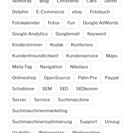
AdWords
Blog
Christkind
CMS
Delfin
Delphin
E-Commerce
ebay
Fotobuch
Fotokalender
Fotos
Fun
Google AdWords
Google Analytics
Googlemail
Keyword
Kinderzimmer
Kodak
Konferenz
Kundenfreundlichkeit
Kundenservice
Maps
Meta-Tag
Navigation
Nikolaus
Onlineshop
OpenSource
Palm Pre
Paypal
Schablone
SEM
SEO
SEOkomm
Server
Service
Suchmaschine
Suchmaschinenmarketing
Suchmaschinenoptimierung
Support
Umzug
Usability
Webmontag
Weihnachten