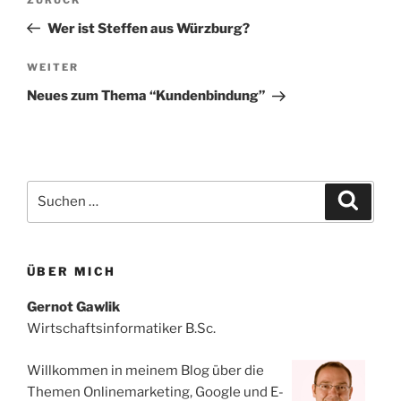
Vorheriger
Beitrag
Wer ist Steffen aus Würzburg?
Nächster
WEITER
Beitrag
Neues zum Thema “Kundenbindung”
Suchen
Suche
nach:
ÜBER MICH
Gernot Gawlik
Wirtschaftsinformatiker B.Sc.
Willkommen in meinem Blog über die
Themen Onlinemarketing, Google und E-