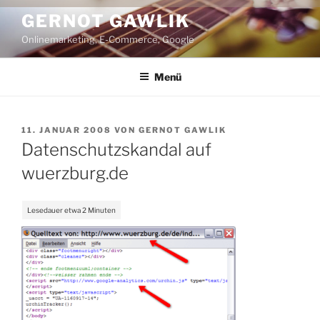
Zum
GERNOT GAWLIK
Inhalt
Onlinemarketing, E-Commerce, Google
springen
Menü
VERÖFFENTLICHT
11. JANUAR 2008
VON
GERNOT GAWLIK
AM
Datenschutzskandal auf
wuerzburg.de