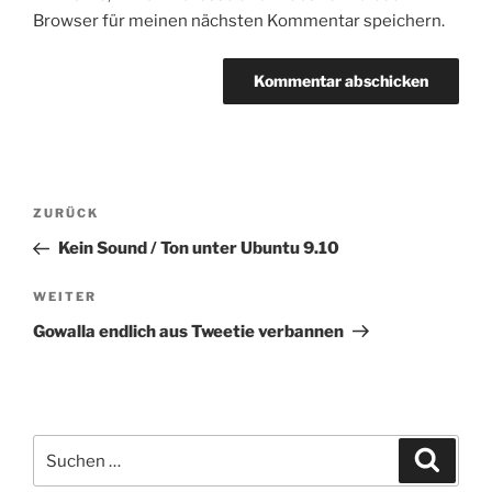
Browser für meinen nächsten Kommentar speichern.
Beitragsnavigation
Vorheriger
ZURÜCK
Beitrag
Kein Sound / Ton unter Ubuntu 9.10
Nächster
WEITER
Beitrag
Gowalla endlich aus Tweetie verbannen
Suchen
Suche
nach: