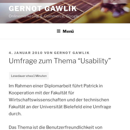
Zum
GERNOT GAWLIK
Inhalt
Onlinemarketing, E-Commerce, Google
springen
Menü
VERÖFFENTLICHT
4. JANUAR 2010
VON
GERNOT GAWLIK
AM
Umfrage zum Thema “Usability”
Im Rahmen einer Diplomarbeit führt Patrick in
Kooperation mit der Fakultät für
Wirtschaftswissenschaften und der technischen
Fakultät an der Universität Bielefeld eine Umfrage
durch.
Das Thema ist die Benutzerfreundlichkeit von