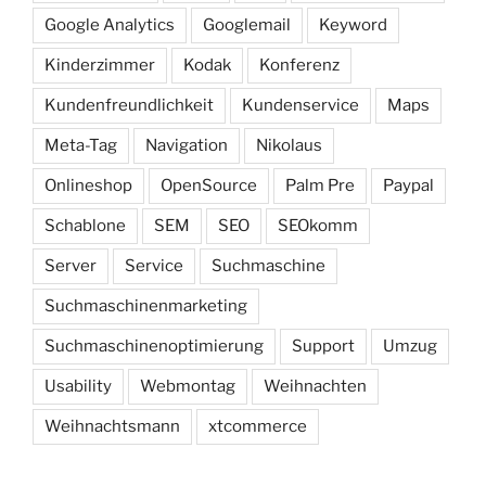
Google Analytics
Googlemail
Keyword
Kinderzimmer
Kodak
Konferenz
Kundenfreundlichkeit
Kundenservice
Maps
Meta-Tag
Navigation
Nikolaus
Onlineshop
OpenSource
Palm Pre
Paypal
Schablone
SEM
SEO
SEOkomm
Server
Service
Suchmaschine
Suchmaschinenmarketing
Suchmaschinenoptimierung
Support
Umzug
Usability
Webmontag
Weihnachten
Weihnachtsmann
xtcommerce