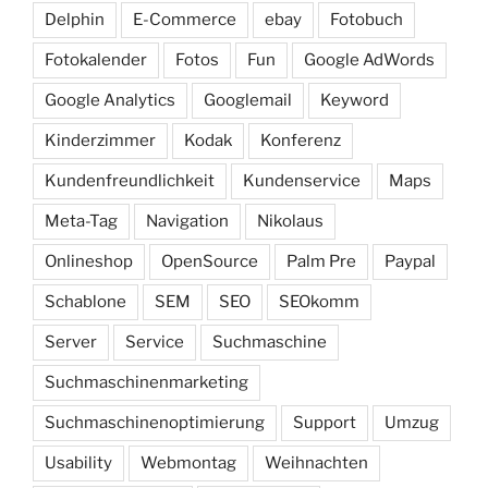
Delphin
E-Commerce
ebay
Fotobuch
Fotokalender
Fotos
Fun
Google AdWords
Google Analytics
Googlemail
Keyword
Kinderzimmer
Kodak
Konferenz
Kundenfreundlichkeit
Kundenservice
Maps
Meta-Tag
Navigation
Nikolaus
Onlineshop
OpenSource
Palm Pre
Paypal
Schablone
SEM
SEO
SEOkomm
Server
Service
Suchmaschine
Suchmaschinenmarketing
Suchmaschinenoptimierung
Support
Umzug
Usability
Webmontag
Weihnachten