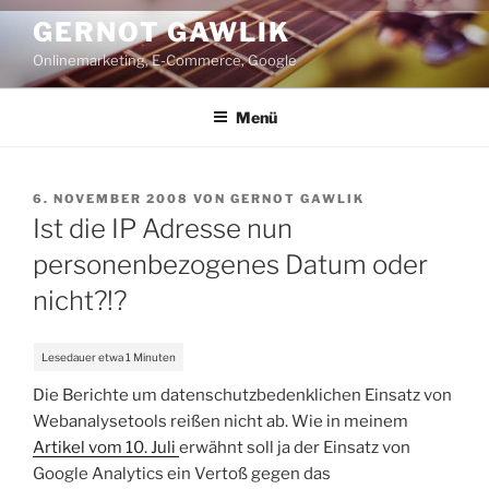
Zum
GERNOT GAWLIK
Inhalt
Onlinemarketing, E-Commerce, Google
springen
Menü
VERÖFFENTLICHT
6. NOVEMBER 2008
VON
GERNOT GAWLIK
AM
Ist die IP Adresse nun
personenbezogenes Datum oder
nicht?!?
Die Berichte um datenschutzbedenklichen Einsatz von
Webanalysetools reißen nicht ab. Wie in meinem
Artikel vom 10. Juli
erwähnt soll ja der Einsatz von
Google Analytics ein Vertoß gegen das