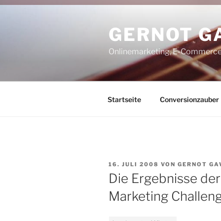
Zum
Inhalt
GERNOT G
springen
Onlinemarketing, E-Commerce
Startseite
Conversionzauber
VERÖFFENTLICHT
16. JULI 2008
VON
GERNOT GA
AM
Die Ergebnisse der
Marketing Challeng