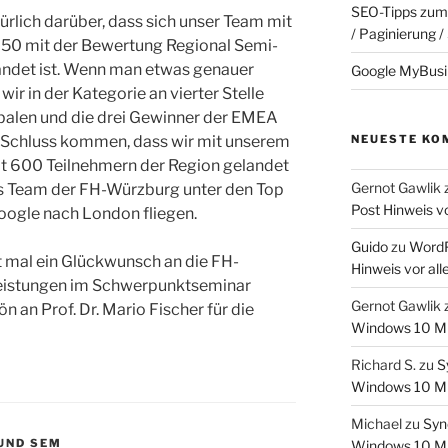
SEO-Tipps zum 
türlich darüber, dass sich unser Team mit
/ Paginierung /
50 mit der Bewertung Regional Semi-
andet ist. Wenn man etwas genauer
Google MyBusi
wir in der Kategorie an vierter Stelle
obalen und die drei Gewinner der EMEA
 Schluss kommen, dass wir mit unserem
NEUESTE KO
t 600 Teilnehmern der Region gelandet
Gernot Gawlik
res Team der FH-Würzburg unter den Top
Post Hinweis vor
oogle nach London fliegen.
Guido
zu
WordP
t mal ein Glückwunsch an die FH-
Hinweis vor alle
Leistungen im Schwerpunktseminar
Gernot Gawlik
an Prof. Dr. Mario Fischer für die
Windows 10 Mi
Richard S.
zu
S
Windows 10 Mi
Michael
zu
Syn
UND SEM
Windows 10 Mi