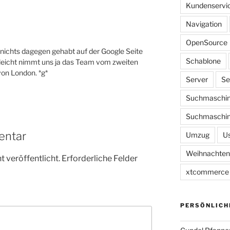
Kundenservi
Navigation
OpenSource
 nichts dagegen gehabt auf der Google Seite
Schablone
lleicht nimmt uns ja das Team vom zweiten
von London. *g*
Server
Se
Suchmaschin
Suchmaschin
entar
Umzug
Us
Weihnachten
 veröffentlicht.
Erforderliche Felder
xtcommerce
PERSÖNLICH