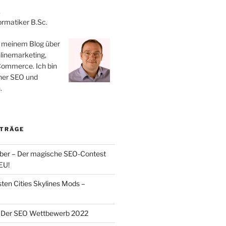
k
ormatiker B.Sc.
 meinem Blog über
linemarketing,
Commerce. Ich bin
cher SEO und
.
ITRÄGE
ber – Der magische SEO-Contest
EU!
sten Cities Skylines Mods –
Der SEO Wettbewerb 2022