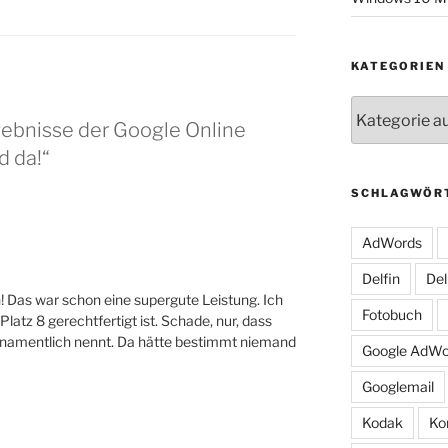
KATEGORIEN
Kategorien
gebnisse der Google Online
d da!“
SCHLAGWÖR
AdWords
Delfin
Del
 Das war schon eine supergute Leistung. Ich
Fotobuch
atz 8 gerechtfertigt ist. Schade, nur, dass
t namentlich nennt. Da hätte bestimmt niemand
Google AdWo
Googlemail
Kodak
Ko