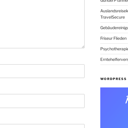
Gundel Pfanne
Auslandsreise
TravelSecure
Gebäudereinig
Friseur Flieden
Psychotherapi
Erntehelferver
WORDPRESS 