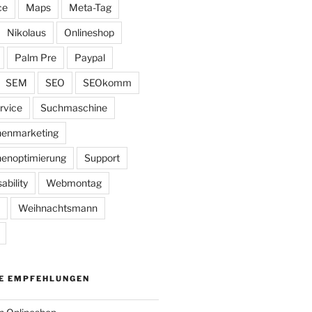
ce
Maps
Meta-Tag
Nikolaus
Onlineshop
Palm Pre
Paypal
SEM
SEO
SEOkomm
rvice
Suchmaschine
enmarketing
enoptimierung
Support
ability
Webmontag
Weihnachtsmann
E EMPFEHLUNGEN