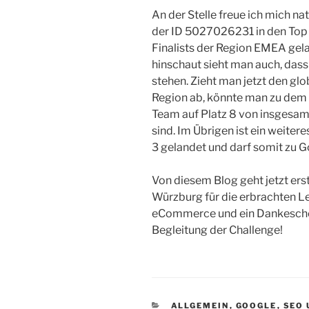
An der Stelle freue ich mich na
der ID
5027026231 in den Top 
Finalists der Region EMEA gel
hinschaut sieht man auch, dass 
stehen. Zieht man jetzt den gl
Region ab, könnte man zu dem
Team auf Platz 8 von insgesam
sind. Im Übrigen ist ein weite
3 gelandet und darf somit zu G
Von diesem Blog geht jetzt ers
Würzburg für die erbrachten 
eCommerce und ein Dankeschön 
Begleitung der Challenge!
KATEGORIEN
ALLGEMEIN
,
GOOGLE
,
SEO 