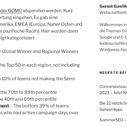
Gernot Gawli
e der GOMC
abgerufen werden. Kurz
Wirtschaftsinf
rtung eingehen. Es gab eine
Amerika, EMEA (Europa, Naher Osten und
Willkommen in
er pazifische Raum). Hier wurden dann
die Themen On
Google und E-
gt kategorisiert:
leidenschaftli
Wordpress-Fan
r Global Winner and Regional Winners
he Top 50 in each region, not including
NEUESTE BE
p 10% of teams not making the Semi-
Conversionzau
the 70th to 89th percentile
2023 – Jetzt N
he 40th and 69th percentile
Die 22 nützlich
ment
– The bottom 39% of teams
Geheimtipps
s who had active campaign days over
SommerSEO – 