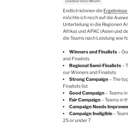
Endlich können die
Ergebniss
möchte ich noch auf die Auswe
Unterteilung in die Regionen 
Afrika) und APAC (Asien und d
die Teams nach Leistung wie fol
Winners and Finalists
– Ou
and Finalists
Regional Semi-Finalists
– T
our Winners and Finalists
Strong Campaign
– The to
Finalists list
Good Campaign
– Teams in 
Fair Campaign
– Teams in t
Campaign Needs Improve
Campaign Ineligible
– Team
25 or under 7